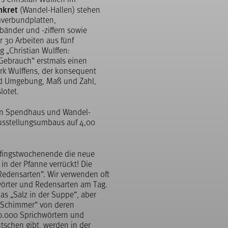
nkret
(Wandel-Hallen) stehen
mverbundplatten,
bänder und -ziffern sowie
r 30 Arbeiten aus fünf
g „Christian Wulffen:
ebrauch“ erstmals einen
rk Wulffens, der konsequent
nd Umgebung, Maß und Zahl,
lotet.
n in Spendhaus und Wandel-
Ausstellungsumbaus auf 4,00
Pfingstwochenende die neue
in der Pfanne verrückt! Die
Redensarten“. Wir verwenden oft
örter und Redensarten am Tag.
as „Salz in der Suppe“, aber
n Schimmer“ von deren
0.000 Sprichwörtern und
utschen gibt, werden in der