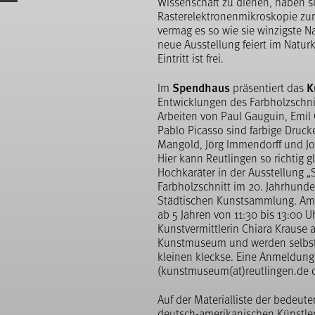
Wissenschaft zu dienen, haben si
Rasterelektronenmikroskopie zu
vermag es so wie sie winzigste Na
neue Ausstellung feiert im Nat
Eintritt ist frei.
Spendhaus
K
Im
präsentiert das
Entwicklungen des Farbholzschni
Arbeiten von Paul Gauguin, Emil 
Pablo Picasso sind farbige Druck
Mangold, Jörg Immendorff und J
Hier kann Reutlingen so richtig g
Hochkaräter in der Ausstellung „
Farbholzschnitt im 20. Jahrhund
Städtischen Kunstsammlung. Am 
ab 5 Jahren von 11:30 bis 13:00 
Kunstvermittlerin Chiara Krause 
Kunstmuseum und werden selbst z
kleinen kleckse. Eine Anmeldung i
(kunstmuseum(at)reutlingen.de o
Auf der Materialliste der bedeut
deutsch-amerikanischen Künstler