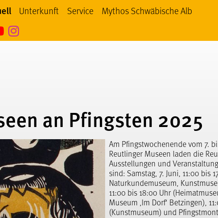
ell
Unterkunft
Service
Mythos Schwäbische Alb
thos Schwäbische Alb bei facebook
Mythos Schwäbische Alb bei YouTube
Mythos Schwäbische Alb bei Instagram
seen an Pfingsten 2025
Am Pfingstwochenende vom 7. bis
Reutlinger Museen laden die Reut
Ausstellungen und Veranstaltung
sind: Samstag, 7. Juni, 11:00 bi
Naturkundemuseum, Kunstmuseum)
11:00 bis 18:00 Uhr (Heimatmu
Museum ‚Im Dorf‘ Betzingen), 11:
(Kunstmuseum) und Pfingstmontag,