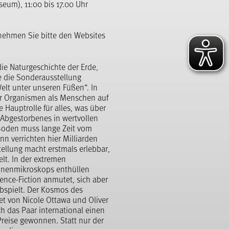
um), 11:00 bis 17.00 Uhr
nehmen Sie bitte den Websites
die Naturgeschichte der Erde,
e die Sonderausstellung
elt unter unseren Füßen“. In
r Organismen als Menschen auf
 Hauptrolle für alles, was über
Abgestorbenes in wertvollen
Boden muss lange Zeit vom
n verrichten hier Milliarden
tellung macht erstmals erlebbar,
lt. In der extremen
ronenmikroskops enthüllen
ience-Fiction anmutet, sich aber
abspielt. Der Kosmos des
iet von Nicole Ottawa und Oliver
ch das Paar international einen
reise gewonnen. Statt nur der