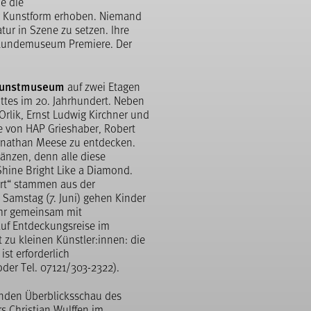
e die
r Kunstform erhoben. Niemand
tur in Szene zu setzen. Ihre
urkundemuseum Premiere. Der
unstmuseum
auf zwei Etagen
ttes im 20. Jahrhundert. Neben
Orlik, Ernst Ludwig Kirchner und
e von HAP Grieshaber, Robert
onathan Meese zu entdecken.
länzen, denn alle diese
Shine Bright Like a Diamond.
ert“ stammen aus der
Samstag (7. Juni) gehen Kinder
Uhr gemeinsam mit
auf Entdeckungsreise im
u kleinen Künstler:innen: die
st erforderlich
der Tel. 07121/303-2322).
enden Überblicksschau des
s Christian Wulffen im