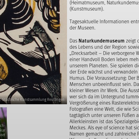
(Heimatmuseum, Naturkundemuse
(Kunstmuseum).
Tagesaktuelle Informationen ent
der Museen.
Naturkundemuseum
Das
zeigt 
des Lebens und der Region sowi
„Drecksarbeit – Die verborgene W
einer Handvoll Boden leben meh
unserem Planeten. Sie spielen die
der Erde wächst und verwandeln 
Humus. Die Voraussetzung: Der 
Menschen unbeeinflusst sein. Dan
kleiner Wesen ihr Werk. Die Auss
wer sich da im Untergrund tumme
itt, Städtische Kunstsammlung Reutlingen
teistraße 30, Heimatmuseum Reutlingen
 Badhamia utricularis, @ eye of science
 Schnittlauch-Blüte, Fotograf Oskar Ehret
Vergrößerung eines Rasterelekt
Fotografien eine Welt, die wie Sc
tagtäglich unter unseren Füßen 
Allerkleinsten ist das Spezialgeb
uch-
Meckes. Als eye of science hat si
skar
Namen gemacht und zahlreiche P
hret