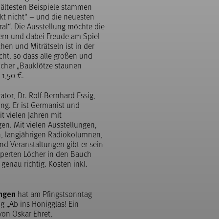
e ältesten Beispiele stammen
nkt nicht“ – und die neuesten
ral“. Die Ausstellung möchte die
ern und dabei Freude am Spiel
hen und Miträtseln ist in der
ht, so dass alle großen und
cher „Bauklötze staunen
 1,50 €.
ator, Dr. Rolf-Bernhard Essig,
ng. Er ist Germanist und
it vielen Jahren mit
n. Mit vielen Ausstellungen,
, langjährigen Radiokolumnen,
nd Veranstaltungen gibt er sein
xperten Löcher in den Bauch
 genau richtig. Kosten inkl.
ingen
hat am Pfingstsonntag
ng „Ab ins Honigglas! Ein
on Oskar Ehret,