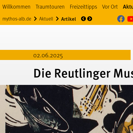
Aktu
Willkommen
Traumtouren
Freizeittipps
Vor Ort
My
Aktuell
Nachrichten
mythos-alb.de
Aktuell
Artikel
02.06.2025
Die Reutlinger Mu