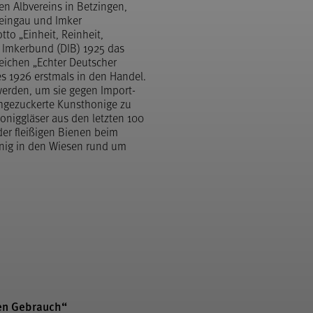
n Albvereins in Betzingen,
teingau und Imker
to „Einheit, Reinheit,
e Imkerbund (DIB) 1925 das
eichen „Echter Deutscher
s 1926 erstmals in den Handel.
 werden, um sie gegen Import-
hgezuckerte Kunsthonige zu
Honiggläser aus den letzten 100
der fleißigen Bienen beim
nig in den Wiesen rund um
en Gebrauch“