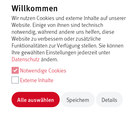
Willkommen
Berechnen Sie jetzt Ihre Anreise zu Fuß, mit dem
Fahrrad, dem Auto oder dem ÖPNV via Google
Wir nutzen Cookies und externe Inhalte auf unserer
Maps.
Website. Einige von ihnen sind technisch
Sie werden zu Google Maps weitergeleitet.
notwendig, während andere uns helfen, diese
Website zu verbessern oder zusätzliche
Funktionalitäten zur Verfügung stellen. Sie können
Ihre gewählten Einstellungen jederzeit unter
Route berechnen
Datenschutz
ändern.
Notwendige Cookies
Externe Inhalte
Alle auswählen
Speichern
Details