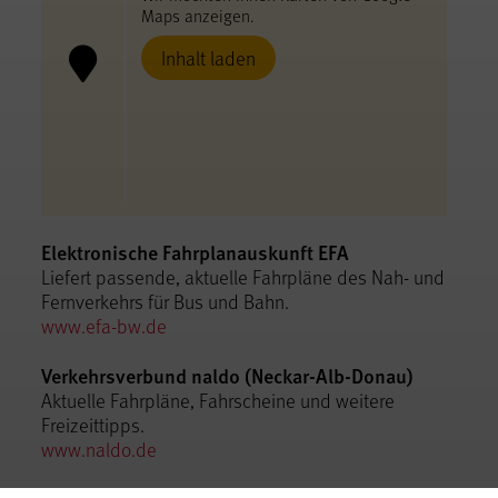
Maps anzeigen.
Inhalt laden
Elektronische Fahrplanauskunft EFA
Liefert passende, aktuelle Fahrpläne des Nah- und
Fernverkehrs für Bus und Bahn.
www.efa-bw.de
Verkehrsverbund naldo (Neckar-Alb-Donau)
Aktuelle Fahrpläne, Fahrscheine und weitere
Freizeittipps.
www.naldo.de
Anfahrt