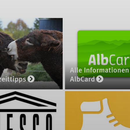
Alle Informationen
zeittipps
AlbCard