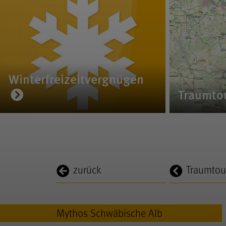
Winterfreizeitvergnügen
Traumto
zurück
Traumtou
Mythos Schwäbische Alb