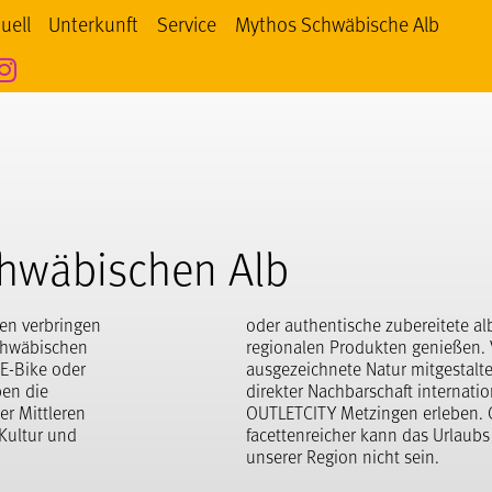
uell
Unterkunft
Service
Mythos Schwäbische Alb
os Schwäbische Alb bei facebook
ythos Schwäbische Alb bei YouTube
Mythos Schwäbische Alb bei Instagram
chwäbischen Alb
den verbringen
oder authentische zubereitete al
chwäbischen
regionalen Produkten genießen.
 E-Bike oder
ausgezeichnete Natur mitgestalt
pen die
direkter Nachbarschaft internati
r Mittleren
OUTLETCITY Metzingen erleben. 
 Kultur und
facettenreicher kann das Urlaubs
unserer Region nicht sein.