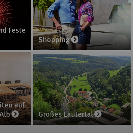
nd Feste
Shopping
ten auf
Alb
Großes Lautertal