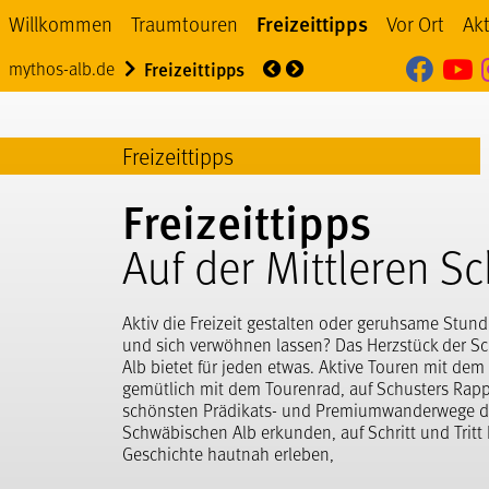
Freizeittipps
Willkommen
Traumtouren
Vor Ort
Akt
Myth
M
Traumtouren
Outdoor
mythos-alb.de
Freizeittipps
Freizeittipps
Freizeittipps
Auf der Mittleren S
Aktiv die Freizeit gestalten oder geruhsame Stun
und sich verwöhnen lassen? Das Herzstück der S
Alb bietet für jeden etwas. Aktive Touren mit dem
gemütlich mit dem Tourenrad, auf Schusters Rap
schönsten Prädikats- und Premiumwanderwege de
Schwäbischen Alb erkunden, auf Schritt und Tritt
Geschichte hautnah erleben,