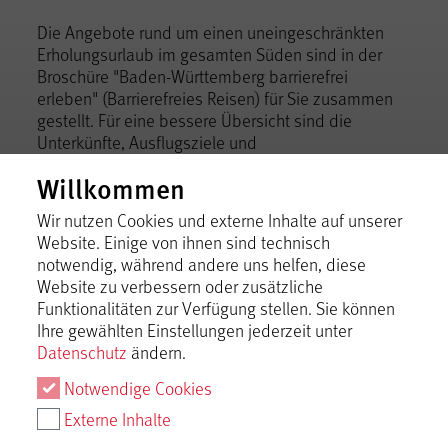
Die Angebote rund um einen uneingeschränkten
Erholungsurlaub im gesamten Süden sind in der
Broschüre "Baden-Württemberg barrierefrei
erleben" (Barrierefreies Reisen) für Sie zusammen
gestellt. Für eine bessere Übersicht sind die
Unterkünfte, Ausflugsziele und
Sehenswürdigkeiten nach Regionen geordnet. Hier
Willkommen
finden Sie auch den Bereich Schwäbische Alb.
Nachfolgend für Rollstuhlfahrer und Kinderwagen
Wir nutzen Cookies und externe Inhalte auf unserer
geeignete Spaziergänge und Tourenvorschläge.
Website. Einige von ihnen sind technisch
notwendig, während andere uns helfen, diese
Website zu verbessern oder zusätzliche
Funktionalitäten zur Verfügung stellen. Sie können
Ihre gewählten Einstellungen jederzeit unter
Barrierefreie Touren
Datenschutz
ändern.
Notwendige Cookies
Planetenweg Gomadingen / 10,1 km
Externe Inhalte
Magolsheimer Buchtalweg / 5,4 km