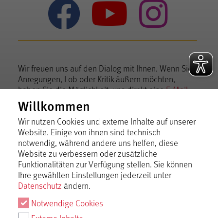
Mythos Sc
Mythos
Myt
Wir freuen uns auf den Dialog mit Ihnen. Wenn Sie
Anregungen, Lob oder Kritik äußern möchten,
haben Sie die Möglichkeit, uns direkt eine
E-Mail
zu schreiben.
Willkommen
Tourismusgemeinschaft Mythos Schwäbische
Wir nutzen Cookies und externe Inhalte auf unserer
Alb im Landkreis Reutlingen e.V.
Website. Einige von ihnen sind technisch
notwendig, während andere uns helfen, diese
Bismarckstraße 21, 72574 Bad Urach
Website zu verbessern oder zusätzliche
Telefon +49 7125 15060-0,
info@mythos-alb.de
Funktionalitäten zur Verfügung stellen. Sie können
Ihre gewählten Einstellungen jederzeit unter
Datenschutz
ändern.
Notwendige Cookies