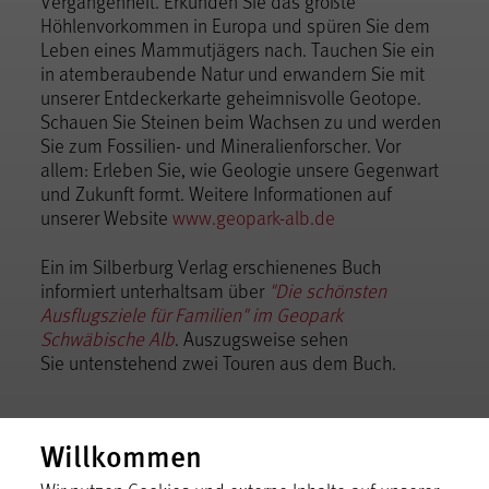
Vergangenheit. Erkunden Sie das größte
Höhlenvorkommen in Europa und spüren Sie dem
Leben eines Mammutjägers nach. Tauchen Sie ein
in atemberaubende Natur und erwandern Sie mit
unserer Entdeckerkarte geheimnisvolle Geotope.
Schauen Sie Steinen beim Wachsen zu und werden
Sie zum Fossilien- und Mineralienforscher. Vor
allem: Erleben Sie, wie Geologie unsere Gegenwart
und Zukunft formt. Weitere Informationen auf
unserer Website
www.geopark-alb.de
Ein im Silberburg Verlag erschienenes Buch
informiert unterhaltsam über
"Die schönsten
Ausflugsziele für Familien" im Geopark
Schwäbische Alb
. Auszugsweise sehen
Sie untenstehend zwei Touren aus dem Buch.
Willkommen