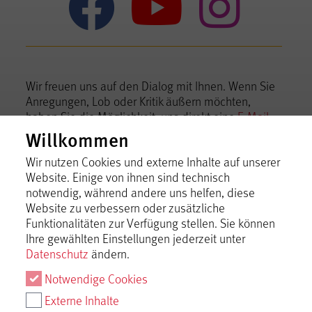
Mythos Sc
Mythos
Myt
Wir freuen uns auf den Dialog mit Ihnen. Wenn Sie
Anregungen, Lob oder Kritik äußern möchten,
haben Sie die Möglichkeit, uns direkt eine
E-Mail
zu schreiben.
Willkommen
Tourismusgemeinschaft Mythos Schwäbische
Wir nutzen Cookies und externe Inhalte auf unserer
Alb im Landkreis Reutlingen e.V.
Website. Einige von ihnen sind technisch
notwendig, während andere uns helfen, diese
Bismarckstraße 21, 72574 Bad Urach
Website zu verbessern oder zusätzliche
Telefon +49 7125 15060-0,
info@mythos-alb.de
Funktionalitäten zur Verfügung stellen. Sie können
Ihre gewählten Einstellungen jederzeit unter
Datenschutz
ändern.
Notwendige Cookies
Externe Inhalte