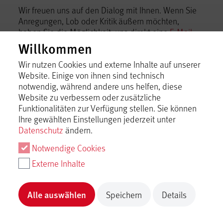
Wir freuen uns auf den Dialog mit Ihnen. Wenn Sie
Anregungen, Lob oder Kritik äußern möchten,
haben Sie die Möglichkeit, uns direkt eine
E-Mail
zu schreiben.
Willkommen
Tourismusgemeinschaft Mythos Schwäbische
Wir nutzen Cookies und externe Inhalte auf unserer
Alb im Landkreis Reutlingen e.V.
Website. Einige von ihnen sind technisch
notwendig, während andere uns helfen, diese
Bismarckstraße 21, 72574 Bad Urach
Website zu verbessern oder zusätzliche
Telefon +49 7125 15060-0,
info@mythos-alb.de
Funktionalitäten zur Verfügung stellen. Sie können
Ihre gewählten Einstellungen jederzeit unter
Datenschutz
ändern.
Notwendige Cookies
Externe Inhalte
Datenschutz-
Alle auswählen
Speichern
Details
Einstellungen
Datenschutz
Impressum