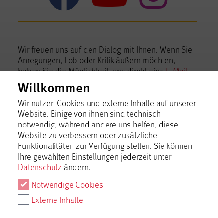
Wir freuen uns auf den Dialog mit Ihnen. Wenn Sie
Anregungen, Lob oder Kritik äußern möchten,
haben Sie die Möglichkeit, uns direkt eine
E-Mail
zu schreiben.
Willkommen
Tourismusgemeinschaft Mythos Schwäbische
Wir nutzen Cookies und externe Inhalte auf unserer
Alb im Landkreis Reutlingen e.V.
Website. Einige von ihnen sind technisch
notwendig, während andere uns helfen, diese
Bismarckstraße 21, 72574 Bad Urach
Website zu verbessern oder zusätzliche
Telefon +49 7125 15060-0,
info@mythos-alb.de
Funktionalitäten zur Verfügung stellen. Sie können
Ihre gewählten Einstellungen jederzeit unter
Datenschutz
ändern.
Notwendige Cookies
Externe Inhalte