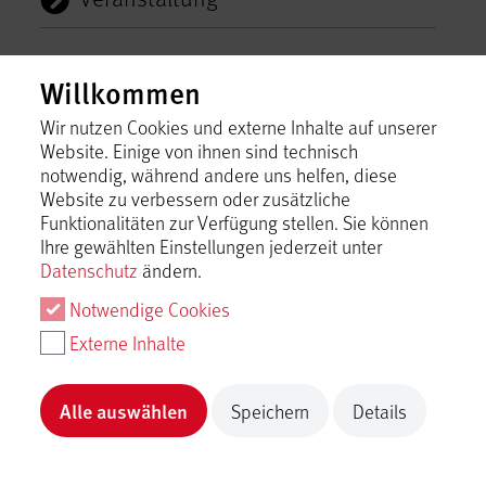
Willkommen
Mythos Schwäbische Alb
Wir nutzen Cookies und externe Inhalte auf unserer
Website. Einige von ihnen sind technisch
Mythos Sc
Mythos
Myt
notwendig, während andere uns helfen, diese
Website zu verbessern oder zusätzliche
Funktionalitäten zur Verfügung stellen. Sie können
Ihre gewählten Einstellungen jederzeit unter
Datenschutz
ändern.
Notwendige Cookies
Wir freuen uns auf den Dialog mit Ihnen. Wenn Sie
Anregungen, Lob oder Kritik äußern möchten,
Externe Inhalte
haben Sie die Möglichkeit, uns direkt eine
E-Mail
zu schreiben.
Alle auswählen
Speichern
Details
Tourismusgemeinschaft Mythos Schwäbische
Alb im Landkreis Reutlingen e.V.