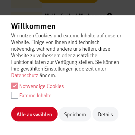
Wellenfreibad Markwasen
Reutlingen
Willkommen
Inhalt laden
Wir nutzen Cookies und externe Inhalte auf unserer
Website. Einige von ihnen sind technisch
notwendig, während andere uns helfen, diese
Württembergische Philharmonie
Website zu verbessern oder zusätzliche
Reutlingen
Funktionalitäten zur Verfügung stellen. Sie können
Reutlingen
Ihre gewählten Einstellungen jederzeit unter
Inhalt laden
Datenschutz
ändern.
Notwendige Cookies
Zunftbrunnen Reutlingen
Externe Inhalte
Reutlingen
Inhalt laden
Alle auswählen
Speichern
Details
Zwinger und Kesselturm