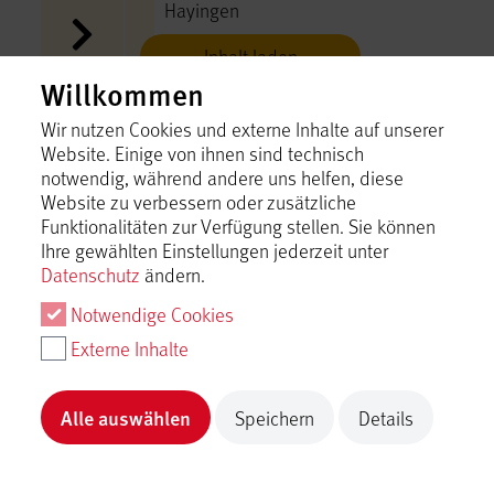
Hayingen
Inhalt laden
Willkommen
Malkurs direkt an der Lauter
Wir nutzen Cookies und externe Inhalte auf unserer
Hayingen
Website. Einige von ihnen sind technisch
notwendig, während andere uns helfen, diese
Inhalt laden
Website zu verbessern oder zusätzliche
Funktionalitäten zur Verfügung stellen. Sie können
Ihre gewählten Einstellungen jederzeit unter
Müller´s Elektro-Museum
Datenschutz
ändern.
Hayingen
Notwendige Cookies
Inhalt laden
Externe Inhalte
NOVASOL Ferienpark
Alle auswählen
Speichern
Details
Lauterdörfle
Hayingen
Inhalt laden