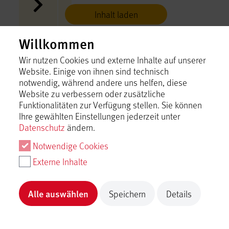
Inhalt laden
Willkommen
Ochsenlöcher
Hayingen
Wir nutzen Cookies und externe Inhalte auf unserer
Website. Einige von ihnen sind technisch
Inhalt laden
notwendig, während andere uns helfen, diese
Website zu verbessern oder zusätzliche
Funktionalitäten zur Verfügung stellen. Sie können
Parkplatz Digelfeld-Schule
Ihre gewählten Einstellungen jederzeit unter
Hayingen
Datenschutz
ändern.
Inhalt laden
Notwendige Cookies
Externe Inhalte
Parkplatz MTS - Zuwegung
"hochgehschätzt" nur für
Alle auswählen
Speichern
Details
Sa./So. und Feiertage
Inhalt laden
Hayingen