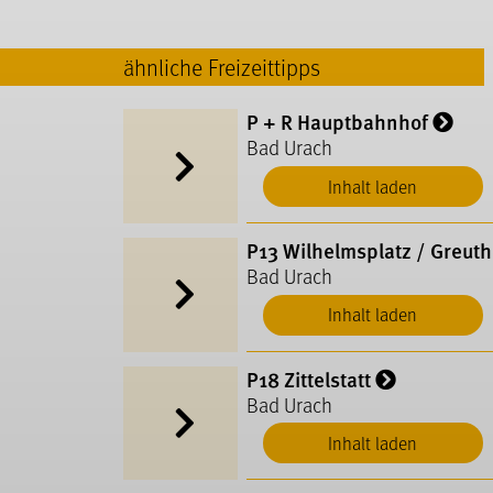
ähnliche Freizeittipps
P + R Hauptbahnhof
Bad Urach
Inhalt laden
P13 Wilhelmsplatz / Greuth
Bad Urach
Inhalt laden
P18 Zittelstatt
Bad Urach
Inhalt laden