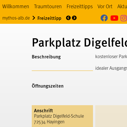
Willkommen
Traumtouren
Freizeittipps
Vor Ort
Aktu
Mythos
My
Über uns
Veranstaltung
mythos-alb.de
Freizeittipp
Parkplatz Digelfe
Beschreibung
kostenloser Park
idealer Ausgang
Öffnungszeiten
Anschrift
Parkplatz Digelfeld-Schule
72534 Hayingen