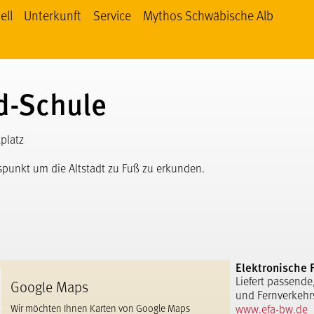
ell
Unterkunft
Service
Mythos Schwäbische Alb
 Schwäbische Alb bei facebook
thos Schwäbische Alb bei YouTube
Mythos Schwäbische Alb bei Instagram
ld-Schule
platz
spunkt um die Altstadt zu Fuß zu erkunden.
Elektronische 
Liefert passende
Google Maps
und Fernverkehr
www.efa-bw.de
Wir möchten Ihnen Karten von Google Maps