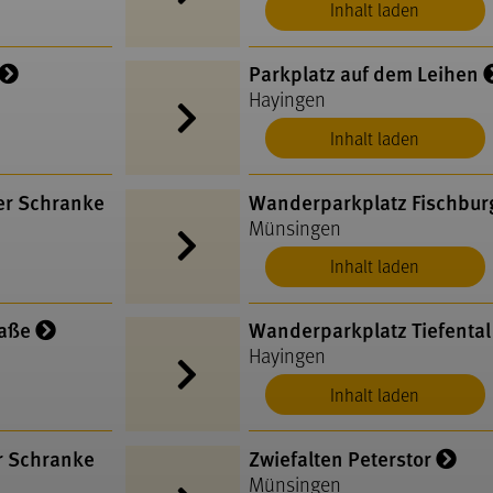
Inhalt laden
Parkplatz auf dem Leihen
Hayingen
Inhalt laden
er Schranke
Wanderparkplatz Fischbur
Münsingen
Inhalt laden
raße
Wanderparkplatz Tiefental
Hayingen
Inhalt laden
r Schranke
Zwiefalten Peterstor
Münsingen