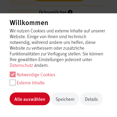
Ochsenlöcher
Hayingen
Willkommen
Inhalt laden
Wir nutzen Cookies und externe Inhalte auf unserer
Website. Einige von ihnen sind technisch
notwendig, während andere uns helfen, diese
Parkplatz Digelfeld-Schule
Website zu verbessern oder zusätzliche
Hayingen
Funktionalitäten zur Verfügung stellen. Sie können
Ihre gewählten Einstellungen jederzeit unter
Inhalt laden
Datenschutz
ändern.
Notwendige Cookies
Parkplatz MTS - Zuwegung
Externe Inhalte
"hochgehschätzt" nur für
Sa./So. und Feiertage
Inhalt laden
Hayingen
Alle auswählen
Speichern
Details
Parkplatz Rubin im Tal Anhausen