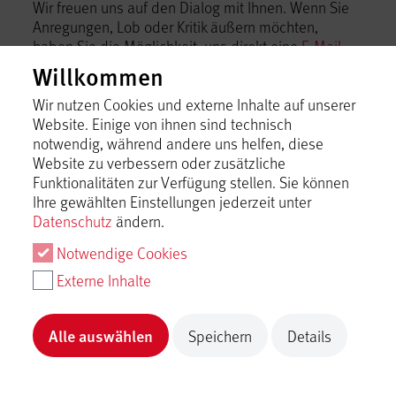
Wir freuen uns auf den Dialog mit Ihnen. Wenn Sie
Anregungen, Lob oder Kritik äußern möchten,
haben Sie die Möglichkeit, uns direkt eine
E-Mail
zu schreiben.
Willkommen
Tourismusgemeinschaft Mythos Schwäbische
Wir nutzen Cookies und externe Inhalte auf unserer
Alb im Landkreis Reutlingen e.V.
Website. Einige von ihnen sind technisch
notwendig, während andere uns helfen, diese
Bismarckstraße 21, 72574 Bad Urach
Website zu verbessern oder zusätzliche
Telefon +49 7125 15060-0,
info@mythos-alb.de
Funktionalitäten zur Verfügung stellen. Sie können
Ihre gewählten Einstellungen jederzeit unter
Datenschutz
ändern.
Notwendige Cookies
Externe Inhalte
Datenschutz-
Alle auswählen
Speichern
Details
Einstellungen
Datenschutz
Impressum