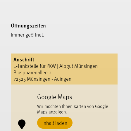
Öffnungszeiten
Immer geöffnet.
Anschrift
E-​Tankstelle für PKW | Albgut Münsingen
Biosphärenallee 2
72525 Münsingen - Auingen
Google Maps
Wir möchten Ihnen Karten von Google
Maps anzeigen.
Inhalt laden