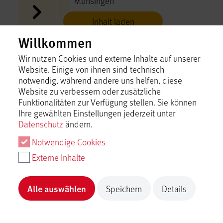
Münsingen
Inhalt laden
Willkommen
Ein Ausflug zum Schloss
Wir nutzen Cookies und externe Inhalte auf unserer
Lichtenstein
Website. Einige von ihnen sind technisch
Münsingen
notwendig, während andere uns helfen, diese
Inhalt laden
Website zu verbessern oder zusätzliche
Funktionalitäten zur Verfügung stellen. Sie können
Ihre gewählten Einstellungen jederzeit unter
Ein Frühlingstag in Münsingen
Datenschutz
ändern.
Münsingen
Notwendige Cookies
Inhalt laden
Externe Inhalte
Ein Gruppentag in Münsingen
Alle auswählen
Speichern
Details
Münsingen
Inhalt laden