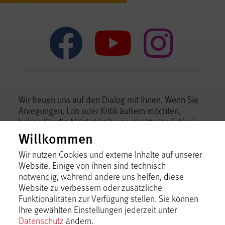
Mythos Sc
Mythos
Myt
Wir freuen uns auf den Dialog mit Ihnen. Wenn Sie
Anregungen, Lob oder Kritik äußern möchten,
haben Sie die Möglichkeit, uns direkt eine
E-Mail
zu schreiben.
Willkommen
Tourismusgemeinschaft Mythos Schwäbische
Wir nutzen Cookies und externe Inhalte auf unserer
Alb im Landkreis Reutlingen e.V.
Website. Einige von ihnen sind technisch
notwendig, während andere uns helfen, diese
Bismarckstraße 21, 72574 Bad Urach
Website zu verbessern oder zusätzliche
Telefon +49 7125 15060-0,
info@mythos-alb.de
Funktionalitäten zur Verfügung stellen. Sie können
Ihre gewählten Einstellungen jederzeit unter
Datenschutz
ändern.