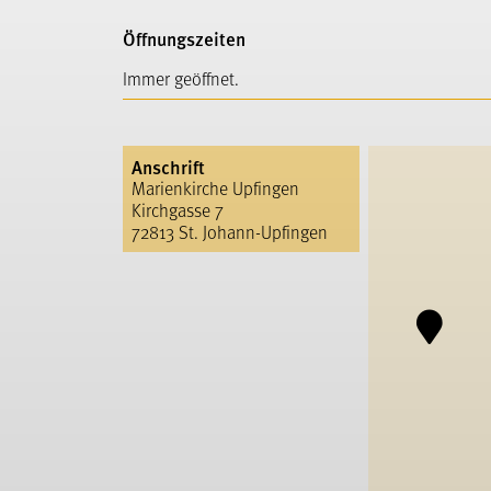
Öffnungszeiten
Immer geöffnet.
Anschrift
Marienkirche Upfingen
Kirchgasse 7
72813 St. Johann-Upfingen