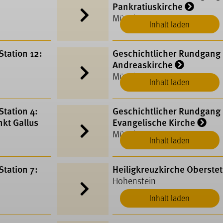
Pankratiuskirche
Münsingen
Inhalt laden
tation 12:
Geschichtlicher Rundgang 
Andreaskirche
Münsingen
Inhalt laden
tation 4:
Geschichtlicher Rundgang 
nkt Gallus
Evangelische Kirche
Münsingen
Inhalt laden
tation 7:
Heiligkreuzkirche Oberste
Hohenstein
Inhalt laden