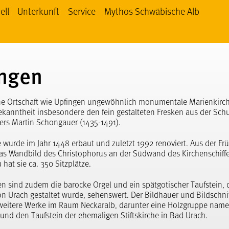
ell
Unterkunft
Service
Mythos Schwäbische Alb
 Schwäbische Alb bei facebook
thos Schwäbische Alb bei YouTube
Mythos Schwäbische Alb bei Instagram
ingen
eine Ortschaft wie Upfingen ungewöhnlich monumentale Marienkirch
ekanntheit insbesondere den fein gestalteten Fresken aus der Sch
ers Martin Schongauer (1435-1491).
 wurde im Jahr 1448 erbaut und zuletzt 1992 renoviert. Aus der Frü
as Wandbild des Christophorus an der Südwand des Kirchenschiffe
hat sie ca. 350 Sitzplätze.
n sind zudem die barocke Orgel und ein spätgotischer Taufstein, 
n Urach gestaltet wurde, sehenswert. Der Bildhauer und Bildschni
 weitere Werke im Raum Neckaralb, darunter eine Holzgruppe name
und den Taufstein der ehemaligen Stiftskirche in Bad Urach.