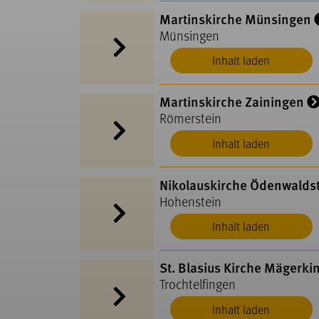
Martinskirche Münsingen
Münsingen
Inhalt laden
Martinskirche Zainingen
Römerstein
Inhalt laden
Nikolauskirche Ödenwalds
Hohenstein
Inhalt laden
St. Blasius Kirche Mägerki
Trochtelfingen
Inhalt laden