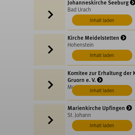
Johanneskirche Seeburg
Bad Urach
Inhalt laden
Kirche Meidelstetten
Hohenstein
Inhalt laden
Komitee zur Erhaltung der K
Gruorn e. V.
Münsingen
Inhalt laden
Marienkirche Upfingen
St. Johann
Inhalt laden