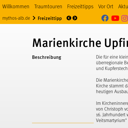
Willkommen
Traumtouren
Freizeittipps
Vor Ort
Aktu
Mythos
My
Über uns
Veranstaltung
mythos-alb.de
Freizeittipp
Marienkirche Upf
Beschreibung
Die für eine kl
überregionale B
und Kupferstech
Die Marienkirche
Kirche stammt d
heutigen Ausbau 
Im Kircheninnere
von Christoph vo
16. Jahrhundert
Veitsmartyrium" 