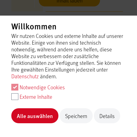
Inhalt laden
Gästehaus Goldammer
Willkommen
Lichtenstein
Wir nutzen Cookies und externe Inhalte auf unserer
Inhalt laden
Website. Einige von ihnen sind technisch
notwendig, während andere uns helfen, diese
Website zu verbessern oder zusätzliche
Gästehaus Haag
Funktionalitäten zur Verfügung stellen. Sie können
Bad Urach
Ihre gewählten Einstellungen jederzeit unter
Datenschutz
ändern.
Inhalt laden
Notwendige Cookies
Gästehaus Taraba
Externe Inhalte
Metzingen
Inhalt laden
Alle auswählen
Speichern
Details
Gästezimmer am Hof