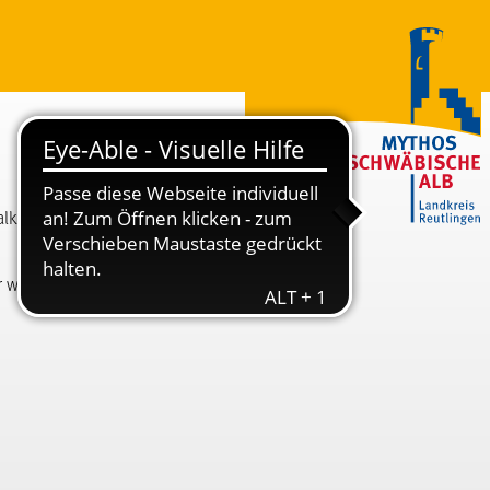
alkonen,
r wenige