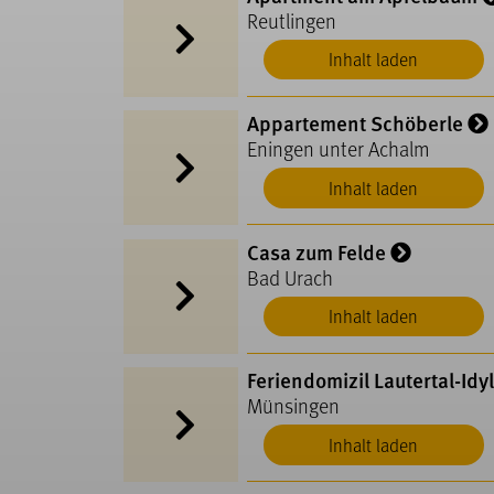
Reutlingen
Inhalt laden
Appartement Schöberle
Eningen unter Achalm
Inhalt laden
Casa zum Felde
Bad Urach
Inhalt laden
Feriendomizil Lautertal-Idyl
Münsingen
Inhalt laden