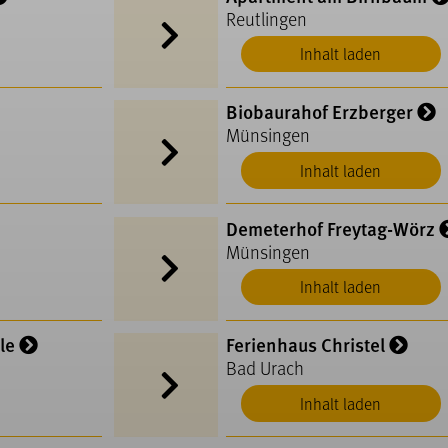
Reutlingen
Inhalt laden
Biobaurahof Erzberger
Münsingen
Inhalt laden
Demeterhof Freytag-Wörz
Münsingen
Inhalt laden
le
Ferienhaus Christel
Bad Urach
Inhalt laden