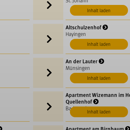
St. Johann
Inhalt laden
Altschulzenhof
Hayingen
Inhalt laden
An der Lauter
Münsingen
Inhalt laden
Apartment Wizemann im Ho
Quellenhof
Bad Urach
Inhalt laden
Apartment am Birnbaum