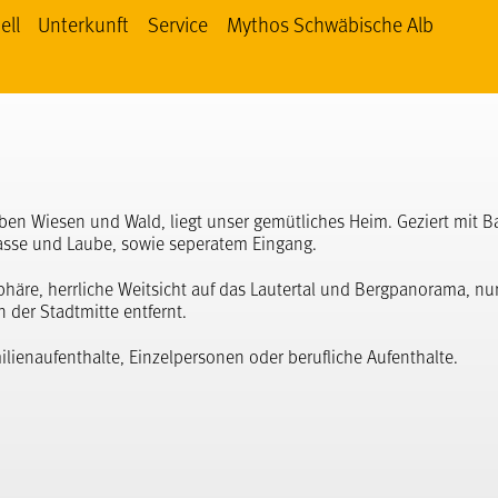
ell
Unterkunft
Service
Mythos Schwäbische Alb
 Schwäbische Alb bei facebook
thos Schwäbische Alb bei YouTube
Mythos Schwäbische Alb bei Instagram
ben Wiesen und Wald, liegt unser gemütliches Heim. Geziert mit B
asse und Laube, sowie seperatem Eingang.
häre, herrliche Weitsicht auf das Lautertal und Bergpanorama, nu
der Stadtmitte entfernt.
ilienaufenthalte, Einzelpersonen oder berufliche Aufenthalte.