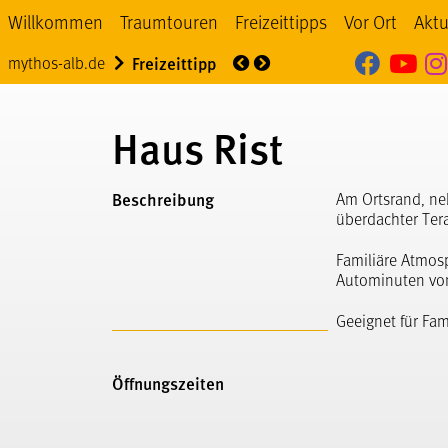
Willkommen
Traumtouren
Freizeittipps
Vor Ort
Aktu
Mythos
My
Über uns
Veranstaltung
mythos-alb.de
Freizeittipp
Haus Rist
Beschreibung
Am Ortsrand, ne
überdachter Ter
Familiäre Atmosp
Autominuten von 
Geeignet für Fam
Öffnungszeiten