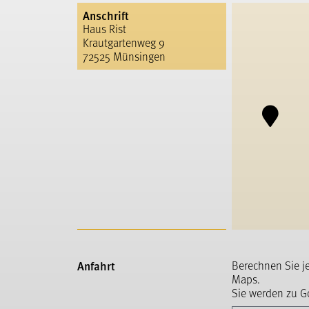
Anschrift
Haus Rist
Krautgartenweg 9
72525 Münsingen
Anfahrt
Berechnen Sie j
Maps.
Sie werden zu Go