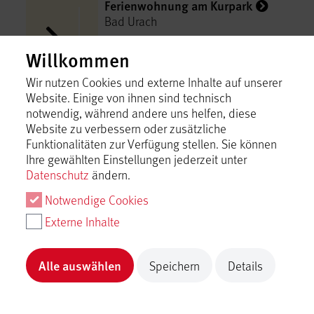
Ferienwohnung am Kurpark
Bad Urach
Inhalt laden
Willkommen
Wir nutzen Cookies und externe Inhalte auf unserer
Ferienwohnung ausZeit
Website. Einige von ihnen sind technisch
Lichtenstein
notwendig, während andere uns helfen, diese
Website zu verbessern oder zusätzliche
Inhalt laden
Funktionalitäten zur Verfügung stellen. Sie können
Ihre gewählten Einstellungen jederzeit unter
Datenschutz
ändern.
Ferienwohnungen Däubler
Hayingen
Notwendige Cookies
Externe Inhalte
Inhalt laden
Alle auswählen
Speichern
Details
Ferienwohnungen Familie Kurz
Münsingen
Inhalt laden