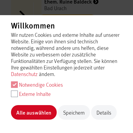
Ehem. Ruine Baldeck
Bad Urach
Inhalt laden
Willkommen
Wir nutzen Cookies und externe Inhalte auf unserer
Ehem. Ruine Blankenhorn
Website. Einige von ihnen sind technisch
Bad Urach
notwendig, während andere uns helfen, diese
Website zu verbessern oder zusätzliche
Inhalt laden
Funktionalitäten zur Verfügung stellen. Sie können
Ihre gewählten Einstellungen jederzeit unter
Datenschutz
ändern.
Ehrenmal
Bad Urach
Notwendige Cookies
Externe Inhalte
Inhalt laden
Alle auswählen
Speichern
Details
Eigenbetrieb Gartenschau Bad
Urach 2027
Bad Urach
Inhalt laden