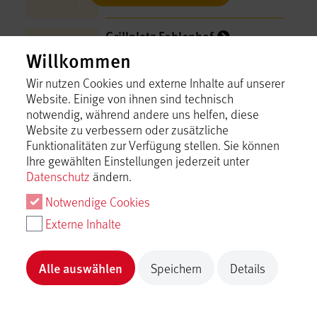
Grillplatz Fohlenhof
Bad Urach
Willkommen
Inhalt laden
Wir nutzen Cookies und externe Inhalte auf unserer
Website. Einige von ihnen sind technisch
notwendig, während andere uns helfen, diese
Grillplatz Gänsbuch
Website zu verbessern oder zusätzliche
Bad Urach
Funktionalitäten zur Verfügung stellen. Sie können
Ihre gewählten Einstellungen jederzeit unter
Inhalt laden
Datenschutz
ändern.
Notwendige Cookies
Grillplatz Hengen Sportplatz
Externe Inhalte
Bad Urach
Inhalt laden
Alle auswählen
Speichern
Details
Grillplatz Hohenwittlingen
Bad Urach