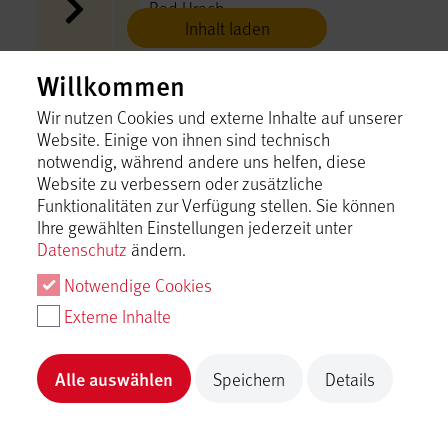
Bad Urach
Inhalt laden
Willkommen
Entdeckerwelt Bad Urach
Bad Urach
Wir nutzen Cookies und externe Inhalte auf unserer
Website. Einige von ihnen sind technisch
Inhalt laden
notwendig, während andere uns helfen, diese
Website zu verbessern oder zusätzliche
Funktionalitäten zur Verfügung stellen. Sie können
Eppenzillfelsen
Ihre gewählten Einstellungen jederzeit unter
Bad Urach
Datenschutz
ändern.
Inhalt laden
Notwendige Cookies
Externe Inhalte
Ev. Tagungsstätte Stift Urach
Bad Urach
Alle auswählen
Speichern
Details
Inhalt laden