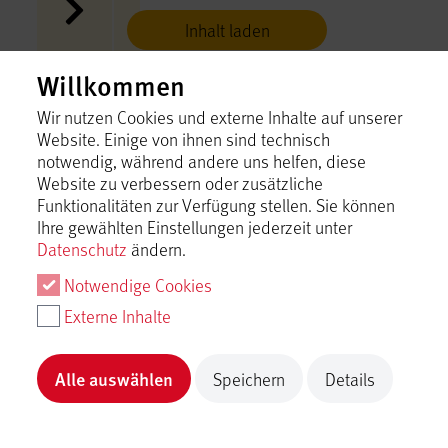
Inhalt laden
Willkommen
Grillplatz Kreuzsattel
Bad Urach
Wir nutzen Cookies und externe Inhalte auf unserer
Website. Einige von ihnen sind technisch
Inhalt laden
notwendig, während andere uns helfen, diese
Website zu verbessern oder zusätzliche
Funktionalitäten zur Verfügung stellen. Sie können
Grillplatz Pfähler Eberstetten
Ihre gewählten Einstellungen jederzeit unter
Bad Urach
Datenschutz
ändern.
Inhalt laden
Notwendige Cookies
Externe Inhalte
Grillplatz Rohrauer Hütte
Bad Urach
Alle auswählen
Speichern
Details
Inhalt laden