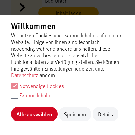
Bad Urach
Inhalt laden
Willkommen
Grillplatz Fohlenhof
Wir nutzen Cookies und externe Inhalte auf unserer
Bad Urach
Website. Einige von ihnen sind technisch
notwendig, während andere uns helfen, diese
Inhalt laden
Website zu verbessern oder zusätzliche
Funktionalitäten zur Verfügung stellen. Sie können
Ihre gewählten Einstellungen jederzeit unter
Grillplatz Gänsbuch
Datenschutz
ändern.
Bad Urach
Notwendige Cookies
Inhalt laden
Externe Inhalte
Grillplatz Hengen Sportplatz
Bad Urach
Alle auswählen
Speichern
Details
Inhalt laden