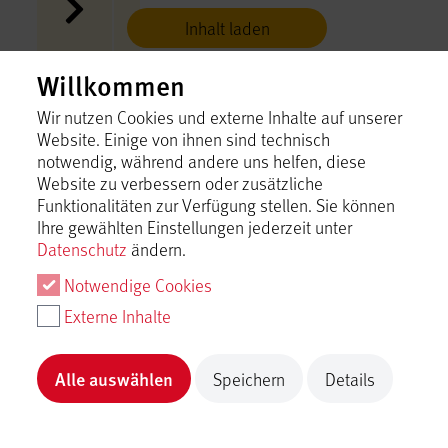
Inhalt laden
Willkommen
Eiscafé Pinocchio
Münsingen
Wir nutzen Cookies und externe Inhalte auf unserer
Website. Einige von ihnen sind technisch
Inhalt laden
notwendig, während andere uns helfen, diese
Website zu verbessern oder zusätzliche
Funktionalitäten zur Verfügung stellen. Sie können
Eishäusle im Lautertal
Ihre gewählten Einstellungen jederzeit unter
Münsingen
Datenschutz
ändern.
Inhalt laden
Notwendige Cookies
Externe Inhalte
Eiszeit - Touren
Münsingen
Alle auswählen
Speichern
Details
Inhalt laden