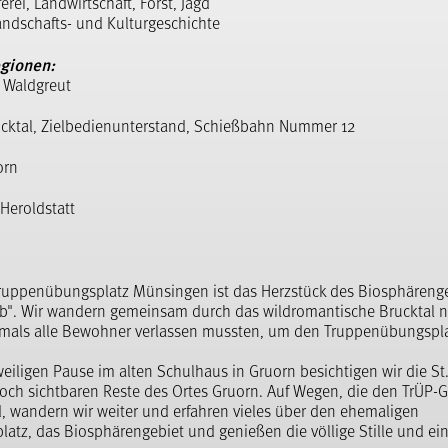
ferei, Landwirtschaft, Forst, Jagd
andschafts- und Kulturgeschichte
gionen:
m Waldgreut
ucktal, Zielbedienunterstand, Schießbahn Nummer 12
orn
Heroldstatt
ruppenübungsplatz Münsingen ist das Herzstück des Biosphäreng
b". Wir wandern gemeinsam durch das wildromantische Brucktal n
mals alle Bewohner verlassen mussten, um den Truppenübungspla
eiligen Pause im alten Schulhaus in Gruorn besichtigen wir die S
noch sichtbaren Reste des Ortes Gruorn. Auf Wegen, die den TrÜP-
, wandern wir weiter und erfahren vieles über den ehemaligen
tz, das Biosphärengebiet und genießen die völlige Stille und ein