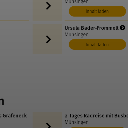
Münsingen
Inhalt laden
Ursula Bader-Frommelt
Münsingen
Inhalt laden
n
s Grafeneck
2-Tages Radreise mit Busb
Münsingen