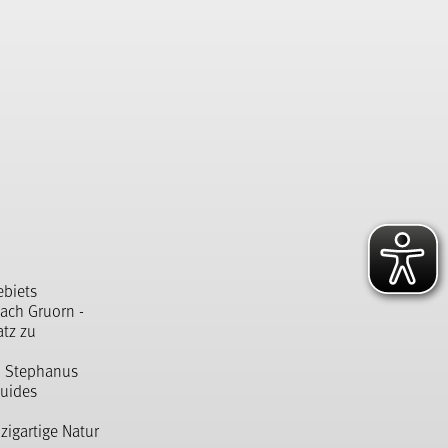
ebiets
ach Gruorn -
tz zu
t. Stephanus
Guides
zigartige Natur