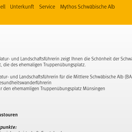
ell
Unterkunft
Service
Mythos Schwäbische Alb
 Schwäbische Alb bei facebook
thos Schwäbische Alb bei YouTube
Mythos Schwäbische Alb bei Instagram
e Natur- und Landschaftsführerin zeigt Ihnen die Schönheit der Sch
it, die des ehemaligen Truppenübungsplatz.
 Natur- und Landschaftsführerin für die Mittlere Schwäbische Alb (B
 Gesundheitswanderführerin
für den ehemamligen Truppenübungsplatz Münsingen
ustouren
punkte: