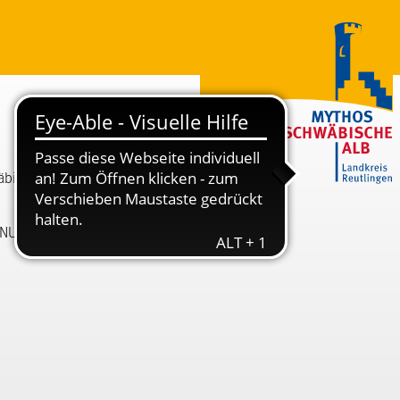
wäbischen Alb
ANU)