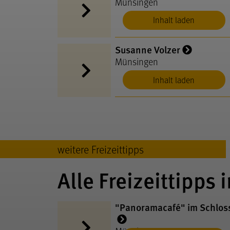
Münsingen
Inhalt laden
Susanne Volzer
Münsingen
Inhalt laden
weitere Freizeittipps
Alle Freizeittipps i
"Panoramacafé" im Schlos