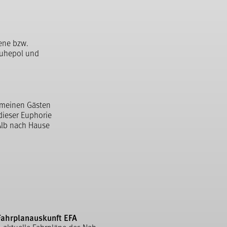
dene bzw.
Ruhepol und
h meinen Gästen
dieser Euphorie
Alb nach Hause
Fahrplanauskunft EFA