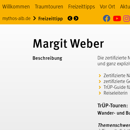
Willkommen
Traumtouren
Freizeittipps
Vor Ort
Aktu
Mythos
My
Über uns
Veranstaltung
mythos-alb.de
Freizeittipp
Margit Weber
Beschreibung
Die zertifiziert
und ganz expliz
Zertifizierte
zertifizierte
TrÜP-Guide 
Reiseleiterin
TrÜP-Touren:
Wander- und B
Themenschwer