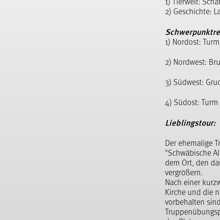
1) Tierwelt: Schä
2) Geschichte: L
Schwerpunktre
1) Nordost: Tur
2) Nordwest: Br
3) Südwest: Gru
4) Südost: Turm 
Lieblingstour:
Der ehemalige T
"Schwäbische Al
dem Ort, den da
vergrößern.
Nach einer kurzw
Kirche und die 
vorbehalten sind
Truppenübungspla