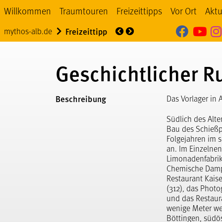
Willkommen
Traumtouren
Freizeittipps
Vor Ort
Aktu
Mythos
My
Über uns
Veranstaltung
mythos-alb.de
Freizeittipp
Geschichtlicher R
Beschreibung
Das Vorlager in 
Südlich des Alte
Bau des Schießpl
Folgejahren im s
an. Im Einzelne
Limonadenfabrik 
Chemische Dampf
Restaurant Kaise
(312), das Photo
und das Restaura
wenige Meter we
Böttingen, südös