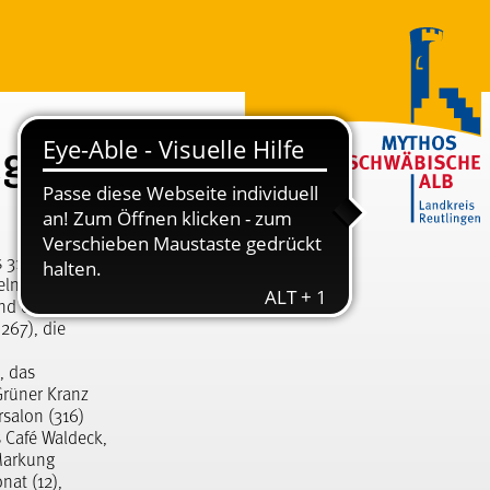
ager
s 318. Mit dem
ln sich in den
nd ein Hotel
267), die
, das
Grüner Kranz
rsalon (316)
 Café Waldeck,
Markung
nat (12),