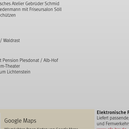
sches Atelier Gebrüder Schmid
edenmann mit Friseursalon Söll
Schützen
/ Waldrast
t Pension Plesdonat / Alb-Hof
lm-Theater
zum Lichtenstein
Elektronische 
Liefert passende
Google Maps
und Fernverkehr
Wir möchten Ihnen Karten von Google Maps