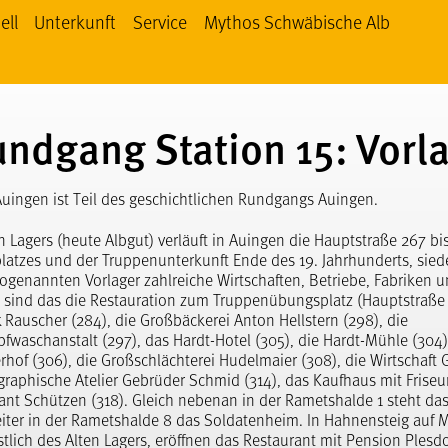
ell
Unterkunft
Service
Mythos Schwäbische Alb
 Schwäbische Alb bei facebook
thos Schwäbische Alb bei YouTube
Mythos Schwäbische Alb bei Instagram
undgang Station 15: Vorl
Auingen ist Teil des geschichtlichen Rundgangs Auingen.
n Lagers (heute Albgut) verläuft in Auingen die Hauptstraße 267 bi
atzes und der Truppenunterkunft Ende des 19. Jahrhunderts, siede
ogenannten Vorlager zahlreiche Wirtschaften, Betriebe, Fabriken u
n sind das die Restauration zum Truppenübungsplatz (Hauptstraße 
Rauscher (284), die Großbäckerei Anton Hellstern (298), die
waschanstalt (297), das Hardt-Hotel (305), die Hardt-Mühle (304)
rhof (306), die Großschlächterei Hudelmaier (308), die Wirtschaft 
graphische Atelier Gebrüder Schmid (314), das Kaufhaus mit Friseu
nt Schützen (318). Gleich nebenan in der Rametshalde 1 steht das
iter in der Rametshalde 8 das Soldatenheim. In Hahnensteig auf 
tlich des Alten Lagers, eröffnen das Restaurant mit Pension Plesdo