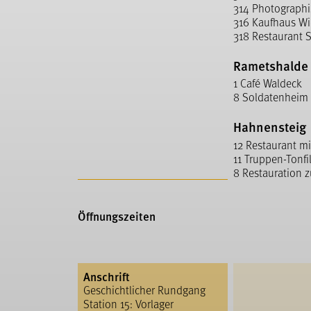
314 Photographi
316 Kaufhaus Wi
318 Restaurant 
Rametshalde
1 Café Waldeck
8 Soldatenheim 
Hahnensteig
12 Restaurant mi
11 Truppen-Tonfi
8 Restauration 
Öffnungszeiten
Anschrift
Geschichtlicher Rundgang
Station 15: Vorlager