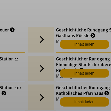
heuer
Geschichtliche Rundgang S
Gasthaus Rössle
Münsingen
Inhalt laden
tation 1:
Geschichtlicher Rundgang 
Ehemalige Stadtschreibere
Realschule
Inhalt laden
Münsingen
tation 10:
Geschichtlicher Rundgang S
s
Katholisches Pfarrhaus
Münsingen
Inhalt laden