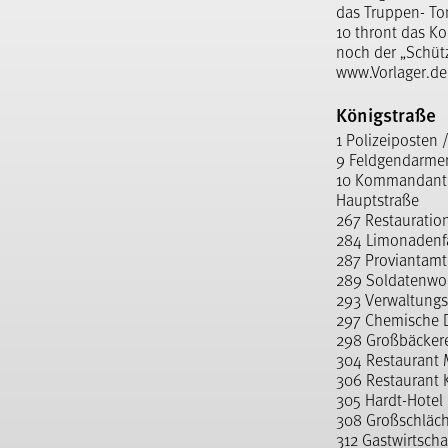
das Truppen- Ton
10 thront das K
noch der „Schüt
www.Vorlager.de
Königstraße
1 Polizeiposten 
9 Feldgendarmer
10 Kommandant
Hauptstraße
267 Restaurati
284 Limonadenfa
287 Proviantam
289 Soldatenwo
293 Verwaltung
297 Chemische 
298 Großbäckere
304 Restaurant 
306 Restaurant K
305 Hardt-Hotel
308 Großschläch
312 Gastwirtscha