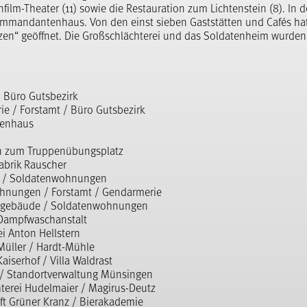
film-Theater (11) sowie die Restauration zum Lichtenstein (8). In 
ommandantenhaus. Von den einst sieben Gaststätten und Cafés ha
zen“ geöffnet. Die Großschlächterei und das Soldatenheim wurden
/ Büro Gutsbezirk
ie / Forstamt / Büro Gutsbezirk
enhaus
on zum Truppenübungsplatz
brik Rauscher
t / Soldatenwohnungen
hnungen / Forstamt / Gendarmerie
sgebäude / Soldatenwohnungen
Dampfwaschanstalt
i Anton Hellstern
Müller / Hardt-Mühle
aiserhof / Villa Waldrast
 / Standortverwaltung Münsingen
terei Hudelmaier / Magirus-Deutz
ft Grüner Kranz / Bierakademie