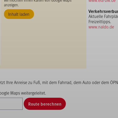
www.efa-bw.de
anzeigen.
Verkehrsverbu
Inhalt laden
Aktuelle Fahrplä
Freizeittipps.
www.naldo.de
etzt Ihre Anreise zu Fuß, mit dem Fahrrad, dem Auto oder dem ÖPN
ogle Maps weitergeleitet.
Route berechnen