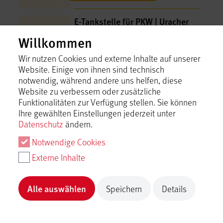
E-​Tankstelle für PKW | Uracher
Straße Münsingen
Willkommen
Münsingen
Inhalt laden
Wir nutzen Cookies und externe Inhalte auf unserer
Website. Einige von ihnen sind technisch
notwendig, während andere uns helfen, diese
Ehemaliger Truppenübungsplatz
Website zu verbessern oder zusätzliche
Funktionalitäten zur Verfügung stellen. Sie können
Münsingen
Ihre gewählten Einstellungen jederzeit unter
Inhalt laden
Datenschutz
ändern.
Notwendige Cookies
Ein Ausflug nach Blaubeuren
Münsingen
Externe Inhalte
Inhalt laden
Alle auswählen
Speichern
Details
Ein Ausflug zum Schloss
Lichtenstein