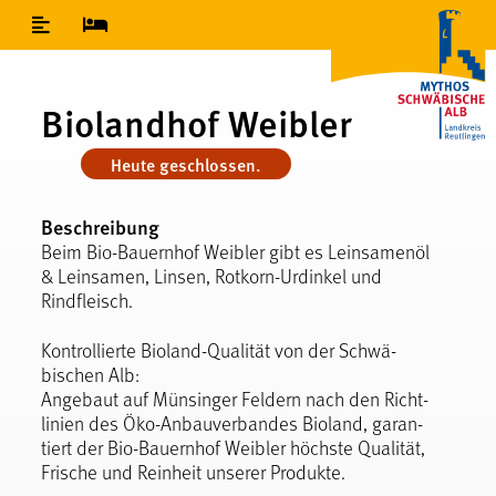
Inhaltsverzeichnis
Biolandhof Weibler
Heute geschlossen.
Beschreibung
Beim Bio-Bauernhof Weibler gibt es Leinsamenöl
& Leinsamen, Linsen, Rotkorn-Urdinkel und
Rindfleisch.
Kontrol­lierte Bio­land-Quali­tät von der Schwä­
bischen Alb:
An­ge­baut auf Münsinger Fel­dern nach den Richt­
linien des Öko-An­bau­ver­ban­des Bio­land, garan­
tiert der Bio-Bauernhof Weibler höch­ste Qualit­ät,
Fri­sche und Rein­heit unserer Produkte.