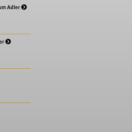
um Adler
er