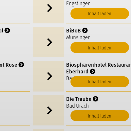
Engstingen
Inhalt laden
al
BiBoB
Münsingen
Inhalt laden
nt Rose
Biosphärenhotel Restauran
Eberhard
Bad Urach
Inhalt laden
Die Traube
Bad Urach
Inhalt laden