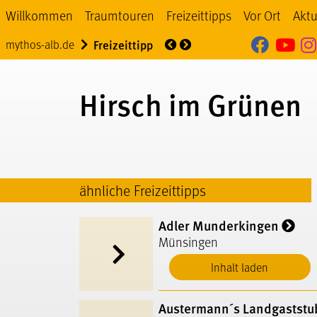
Willkommen
Traumtouren
Freizeittipps
Vor Ort
Aktu
Mythos
My
Über uns
Veranstaltung
mythos-alb.de
Freizeittipp
Hirsch im Grünen
ähnliche Freizeittipps
Adler Munderkingen
Münsingen
Inhalt laden
Austermann´s Landgaststu