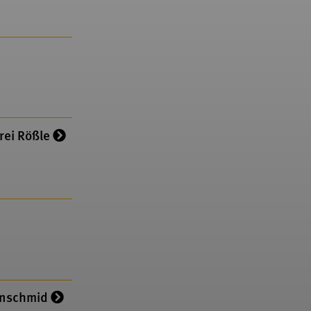
rei Rößle
enschmid