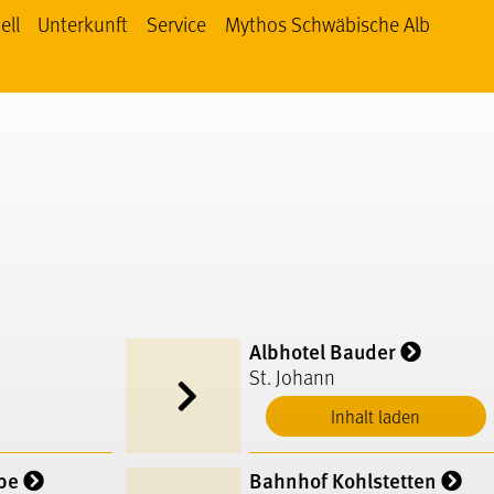
ell
Unterkunft
Service
Mythos Schwäbische Alb
 Schwäbische Alb bei facebook
thos Schwäbische Alb bei YouTube
Mythos Schwäbische Alb bei Instagram
Albhotel Bauder
St. Johann
Inhalt laden
be
Bahnhof Kohlstetten