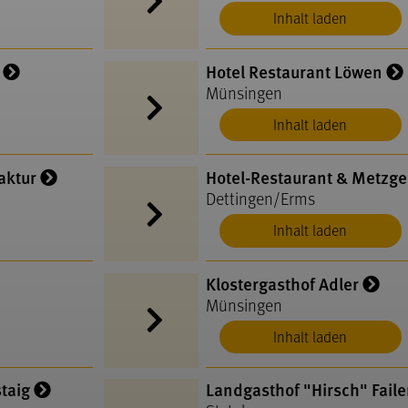
Inhalt laden
Hotel Restaurant Löwen
Münsingen
Inhalt laden
aktur
Hotel-Restaurant & Metzge
Dettingen/Erms
Inhalt laden
Klostergasthof Adler
Münsingen
Inhalt laden
taig
Landgasthof "Hirsch" Fail