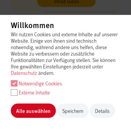
Inhalt laden
Ein Ausflug zum Schloss
Willkommen
Lichtenstein
Münsingen
Wir nutzen Cookies und externe Inhalte auf unserer
Inhalt laden
Website. Einige von ihnen sind technisch
notwendig, während andere uns helfen, diese
Website zu verbessern oder zusätzliche
Ein Frühlingstag in Münsingen
Funktionalitäten zur Verfügung stellen. Sie können
Ihre gewählten Einstellungen jederzeit unter
Münsingen
Datenschutz
ändern.
Inhalt laden
Notwendige Cookies
Ein Gruppentag in Münsingen
Externe Inhalte
Münsingen
Alle auswählen
Inhalt laden
Speichern
Details
Ein Herbsttag in Münsingen