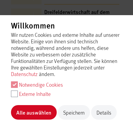
Dreifelderwirtschaft auf dem
Beutenlay
Willkommen
Münsingen
Inhalt laden
Wir nutzen Cookies und externe Inhalte auf unserer
Website. Einige von ihnen sind technisch
notwendig, während andere uns helfen, diese
E-​Tankstelle für PKW | Albgut
Website zu verbessern oder zusätzliche
Münsingen
Funktionalitäten zur Verfügung stellen. Sie können
Münsingen
Ihre gewählten Einstellungen jederzeit unter
Inhalt laden
Datenschutz
ändern.
Notwendige Cookies
E-​Tankstelle für PKW | Bahnhof
Münsingen
Externe Inhalte
Münsingen
Inhalt laden
Alle auswählen
Speichern
Details
E-​Tankstelle für PKW | Hermann
Menton GmbH & Co KG